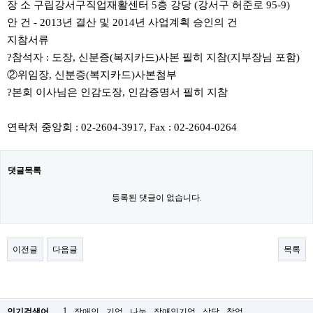
장 소 구립강서구직업재활센터 5층 강당 (강서구 허준로 95-9)
안 건 - 2013년 결산 및 2014년 사업계획 승인의 건
지참서류
?참석자 : 도장, 신분증(복지카드)사본 필히 지참(지부장님 포함)
②위임장, 신분증(복지카드)사본첨부
?본회 이사님은 인감도장, 인감증명서 필히 지참
연락처 중앙회 : 02-2604-3917, Fax : 02-2604-0264
댓글목록
등록된 댓글이 없습니다.
이전글
다음글
목록
1
인기검색어
장애인
기업
나눔
장애인기업
상담
창업