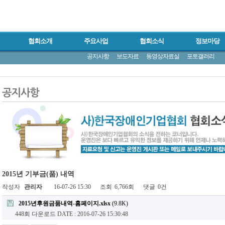
협회소개
주요사업
협회소식
정보마당
공지사항
보도자료
동영상자료실
포토갤러리
2015년 기부금(품) 내역
작성자
관리자
16-07-26 15:30
조회
6,766회
댓글
0건
2015년후원금품내역-홈페이지.xlsx
(9.8K)
448회 다운로드
DATE : 2016-07-26 15:30:48