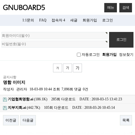
메뉴
검색
1:1문의
FAQ
접속자 4
새글
회원가입
로그인
회
원
로
그
자동로그인
회원가입
정보찾기
인
공지사항
명함 이미지
작성자
관리자
18-03-09 10:44
조회
7,096회
댓글
0건
기업협회명함.ai
(186.1K)
285회 다운로드
DATE : 2018-03-15 13:41:23
지부지회.ai
(442.7K)
105회 다운로드
DATE : 2018-03-26 10:45:14
이전글
다음글
목록
본문