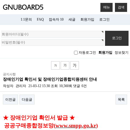
메뉴
검색
1:1문의
FAQ
접속자 10
새글
회원가입
로그인
회
원
로
그
자동로그인
회원가입
정보찾기
인
공지사항
장애인기업 확인서 및 장애인기업종합지원센터 안내
작성자
관리자
21-03-12 15:30
조회
10,560회
댓글
0건
이전글
다음글
목록
본문
★ 장애인기업 확인서 발급
★
공공구매종합정보망(
www.smpp.go.kr
)