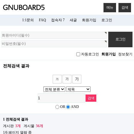
메뉴
검색
1:1문의
FAQ
접속자 7
새글
회원가입
로그인
회
원
로
그
자동로그인
회원가입
정보찾기
인
전체검색 결과
OR
AND
1 전체검색 결과
게시판
3개
게시물
56개
1/6 페이지 열람 중