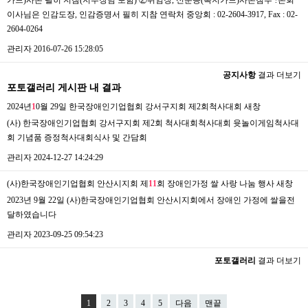
이사님은 인감도장, 인감증명서 필히 지참 연락처 중앙회 : 02-2604-3917, Fax : 02-
2604-0264
관리자
2016-07-26 15:28:05
공지사항
결과 더보기
포토갤러리 게시판 내 결과
2024년
1
0월 29일 한국장애인기업협회 강서구지회 제2회척사대회
새창
(사) 한국장애인기업협회 강서구지회 제2회 척사대회척사대회 윳놀이게임척사대
회 기념품 증정척사대회식사 및 간담회
관리자
2024-12-27 14:24:29
(사)한국장애인기업협회 안산시지회 제
1
1
회 장애인가정 쌀 사랑 나눔 행사
새창
2023년 9월 22일 (사)한국장애인기업협회 안산시지회에서 장애인 가정에 쌀을전
달하였습니다
관리자
2023-09-25 09:54:23
포토갤러리
결과 더보기
1
2
3
4
5
다음
맨끝