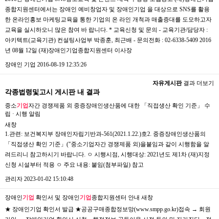
종합지원센터에서는 장애인 예비창업자 및 장애인기업 을 대상으로 SNS를 활용
한 온라인홍보 마케팅교육을 통한 기업의 온 라인 개척과 매출증대를 도모하고자
교육을 실시하오니 많은 참여 바 랍니다. * 교육신청 및 문의 - 교육기관/담당자 :
아키텍트(교육기관) 컨설팅사업부 박종훈, 최근배 - 문의전화 : 02-6338-5409 2016
년 08월 12일 (재)장애인기업종합지원센터 이사장
장애인 기업
2016-08-19 12:35:26
자유게시판
결과 더보기
각종법령및고시 게시판 내 결과
중소
기업
자간 경쟁제품 외 중증장애인생산품에 대한 「직접생산 확인 기준」 수
립 · 시행 알림
새창
1.관련: 보건복지부 장애인자립기반과-561(2021.1.22.)호2. 중증장애인생산품의
「직접생산 확인 기준」("중소기업자간 경쟁제품 외)을붙임과 같이 시행함을 알
려드리니 참고하시기 바랍니다. ㅇ 시행시점, 시행대상: 2021년도 제1차 (재)지정
신청 시설부터 적용 ㅇ 주요 내용: 붙임(첨부파일) 참고
관리자
2023-01-02 15:10:48
장애인
기업
확인서 및 장애인
기업
종합지원센터 안내
새창
★ 장애인기업 확인서 발급 ★공공구매종합정보망(www.smpp.go.kr)접속 → 회원