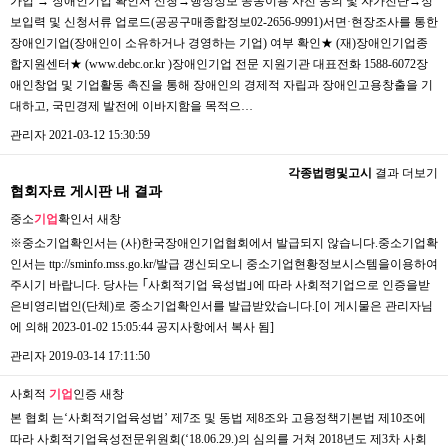
가입 → 장애인기업 확인서 신청→행정정보 공동이용 사전 동의 및 자가진단→정
보입력 및 신청서류 업로드(공공구매종합정보02-2656-9991)서면·현장조사를 통한
장애인기업(장애인이 소유하거나 경영하는 기업) 여부 확인​★ (재)장애인기업종
합지원센터★ ​(www.debc.or.kr )장애인기업 전문 지원기관 대표전화 1588-6072장
애인창업 및 기업활동 촉진을 통해 장애인의 경제적 자립과 장애인고용창출을 기
대하고, 국민경제 발전에 이바지함을 목적으…
관리자
2021-03-12 15:30:59
각종법령및고시
결과 더보기
협회자료 게시판 내 결과
중소
기업
확인서
새창
※중소기업확인서는 (사)한국장애인기업협회에서 발급되지 않습니다.​중소기업확
인서는 ttp://sminfo.mss.go.kr/발급 갱신되오니 중소기업현황정보시스템을이용하여
주시기 바랍니다. ​당사는 ｢사회적기업 육성법｣에 따라 사회적기업으로 인증을받
은비영리법인(단체)로 중소기업확인서를 발급받았습니다.​​[이 게시물은 관리자님
에 의해 2023-01-02 15:05:44 공지사항에서 복사 됨]
관리자
2019-03-14 17:11:50
사회적
기업
인증
새창
본 협회 는‘사회적기업육성법’ 제7조 및 동법 제8조와 고용정책기본법 제10조에
따라 사회적기업육성전문위원회(‘18.06.29.)의 심의를 거쳐 2018년도 제3차 사회