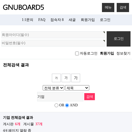
메뉴
검색
1:1문의
FAQ
접속자 8
새글
회원가입
로그인
회
원
로
그
자동로그인
회원가입
정보찾기
인
전체검색 결과
OR
AND
기업 전체검색 결과
게시판
6개
게시물
37개
4/4 페이지 열람 중