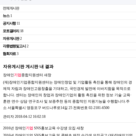
전체게시판
뉴스
1
공지사항
11
포토갤러리
18
자유게시판
2
각종법령및고시
2
협회자료
3
자유게시판 게시판 내 결과
장애인
기업
종합지원센터
새창
(재)장애인기업종합지원센터는 장애인창업 및 기업활동 촉진을 통해 장애인의 경
제적 자립과 장애인고용창출을 기대하고, 국민경제 발전에 이바지함을 목적으로
합니다. 센터는 장애인의 창업과 장애인기업의 활동 촉진을 위한 정보·기술·교육·
훈련·연수·상담·연구조사 및 보증추천 등의 종합적인 지원기능을 수행합니다.​주
소 서울특별시 영등포구 버드나루로14길 25 전화번호 02-2181-6500
관리자
2018-04-12 16:02:18
2016년 장애인
기업
SNS홍보교육 수강생 모집
새창
2016년 장애인기업 SNS홍보교육 및 콘텐츠 제작 수강생 모집공고 (재)장애인기업